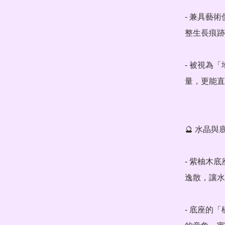
- 兼具藝
整生長痕跡
- 被視為
量，更能直
🔮 水晶與
- 紫柚木
逸散，讓水
- 底座的