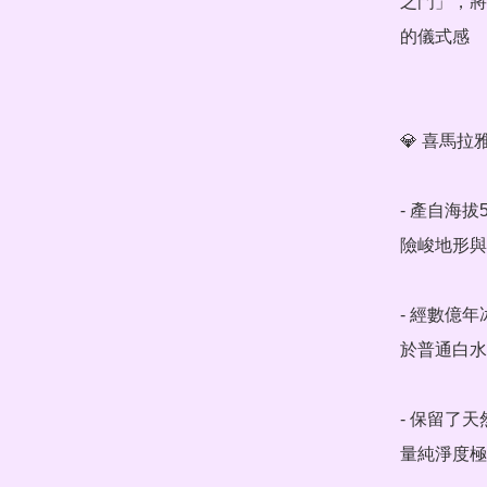
之門」，將
的儀式感

💎 喜馬拉
- 產自海
險峻地形與
- 經數億
於普通白水
- 保留了
量純淨度極