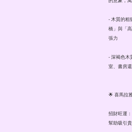
的意象，寓
- 木質的
橋」與「高
張力

- 深褐色
室、書房還
🌟 喜馬拉
招財旺運：
幫助吸引貴