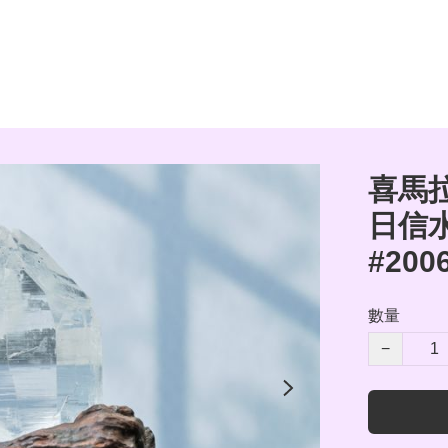
喜馬
日信
#200
數量
−