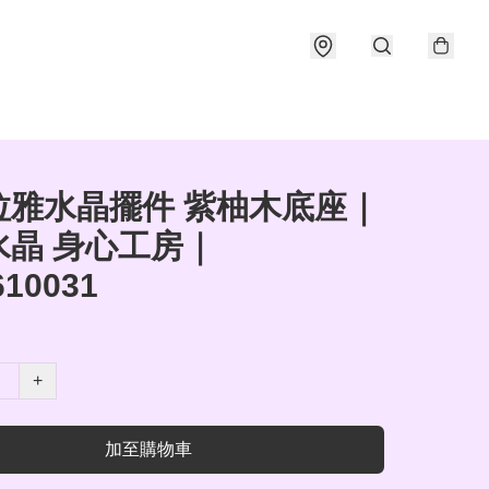
拉雅水晶擺件 紫柚木底座｜
水晶 身心工房｜
610031
+
加至購物車