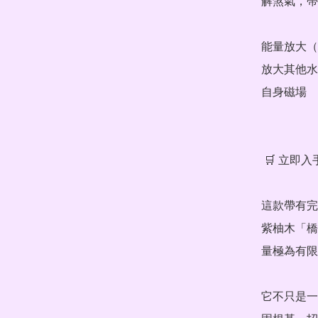
解煞氣，帶
能量放大（
放大其他水
自身磁場

 🛒 立即入手，擁有「水晶之王」的頂級能量

這款帶有完
紫柚木「橋
量極為有限
它不只是一