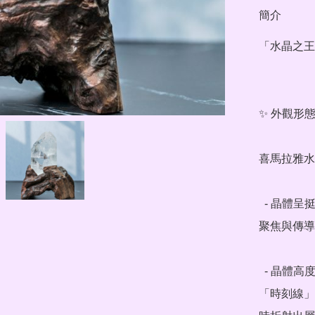
簡介
「水晶之王
✨ 外觀形態
喜馬拉雅水
  - 晶體呈挺拔柱狀，頂端尖銳對稱，稜線利落分明，是能量
聚焦與傳導
  - 晶體高度通透澄澈，表面帶有清晰的水平生長紋路（又稱
「時刻線」