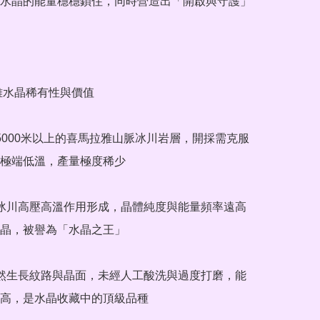
水晶的能量穩穩鎖住，同時營造出「開啟與守護」
雅水晶稀有性與價值

拔5000米以上的喜馬拉雅山脈冰川岩層，開採需克服
極端低溫，產量極度稀少

年冰川高壓高溫作用形成，晶體純度與能量頻率遠高
晶，被譽為「水晶之王」

天然生長紋路與晶面，未經人工酸洗與過度打磨，能
高，是水晶收藏中的頂級品種
