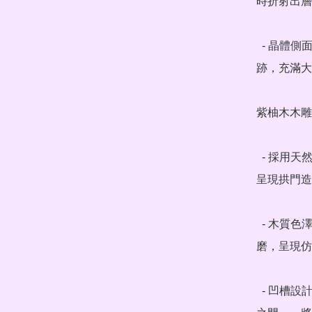
時折射出層
  - 晶體側面帶有天然晶面，未經打磨，保留了原始生長痕
跡，充滿大
紫柚木木雕
  - 採用天然紫柚木，以「天然橋洞」為概念手工雕刻，底座
呈現拱門造
  - 木質色澤為深褐帶光澤，質地堅硬細密，表面經過手工打
磨，呈現仿
  - 凹槽設計完美承接晶體底部，底座的拱門結構如同「能量