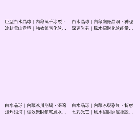
巨型白水晶球｜內藏萬千冰裂・
白水晶球｜內藏幽微晶洞・神秘
冰封雪山意境｜強效鎮宅化煞風
深邃岩芯｜風水招財化煞能量擺
水擺設｜#202610007
設｜#202610006
白水晶球｜內藏冰川崩塌・深邃
白水晶球｜內藏冰裂彩虹・折射
爆炸銀河｜強效聚財鎮宅風水擺
七彩光芒｜風水招財開運擺設｜
設｜#202610005
#202610004