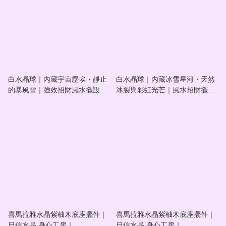
白水晶球｜內藏宇宙塵埃・靜止
白水晶球｜內藏冰雪星河・天然
的暴風雪｜強效招財風水擺設｜
冰裂與彩虹光芒｜風水招財擺設
#202610003
｜#202610002
喜馬拉雅水晶紫柚木底座擺件｜
喜馬拉雅水晶紫柚木底座擺件｜
日信水晶 身心工房｜
日信水晶 身心工房｜