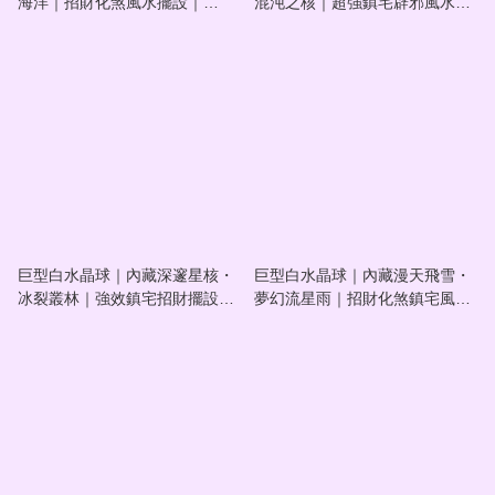
海洋｜招財化煞風水擺設｜
混沌之核｜超強鎮宅辟邪風水重
#202610011
器｜#202610010
巨型白水晶球｜內藏深邃星核・
巨型白水晶球｜內藏漫天飛雪・
冰裂叢林｜強效鎮宅招財擺設｜
夢幻流星雨｜招財化煞鎮宅風水
#202610009
擺設｜#202610008