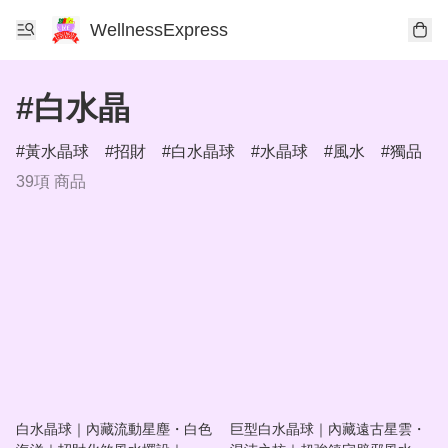
WellnessExpress
#白水晶
黃水晶球
招財
白水晶球
水晶球
風水
獨品
39項 商品
白水晶球｜內藏流動星塵・白色
巨型白水晶球｜內藏遠古星雲・